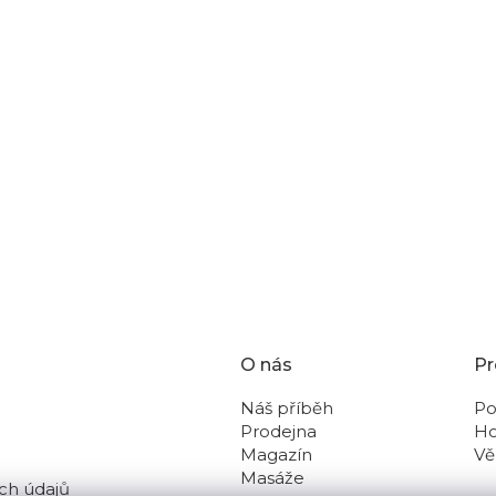
rodních kamenů s elegantním vintage vzhledem.
O nás
Pr
Náš příběh
Po
Prodejna
Ho
Magazín
Vě
Masáže
ch údajů