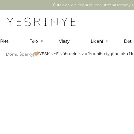
Přejít
Čisté a nejkvalitnější přírodní složení
Odměny za
na
obsah
Pleť
Tělo
Vlasy
Líčení
Děti
YESKINYE Náhrdelník z přírodního tygřího oka 1 k
Domů
Šperky
YESKINYE Náhrdelník z přírodní
Průměrné
Neohodnoceno
Podrobnosti hodnocení
Novinka
hodnocení
produktu
je
0,0
z
5
hvězdiček.