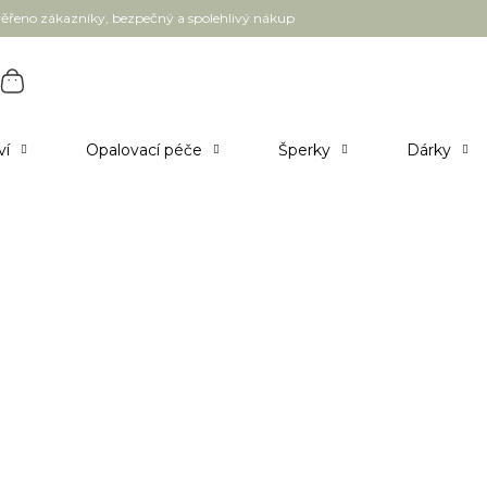
ěřeno zákazníky, bezpečný a spolehlivý nákup
ví
Opalovací péče
Šperky
Dárky