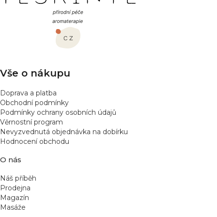
á
p
a
t
í
Vše o nákupu
Doprava a platba
Obchodní podmínky
Podmínky ochrany osobních údajů
Věrnostní program
Nevyzvednutá objednávka na dobírku
Hodnocení obchodu
O nás
Náš příběh
Prodejna
Magazín
Masáže