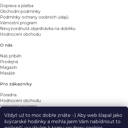
Doprava a platba
Obchodní podmínky
Podmínky ochrany osobních údajů
Věrnostní program
Nevyzvednutá objednávka na dobírku
Hodnocení obchodu
O nás
Náš příběh
Prodejna
Magazín
Masáže
Pro zákazníky
Poradna
Hodnocení obchodu
Věrnostní program
Vždyť už to moc dobře znáte :-) Aby web šlapal jako
Rychlé kontakty
švýcarské hodinky a mohla jsem Vám nabídnout to
nejlepší, využívám k tomu soubory cookies.
obchod@yeskinye.cz