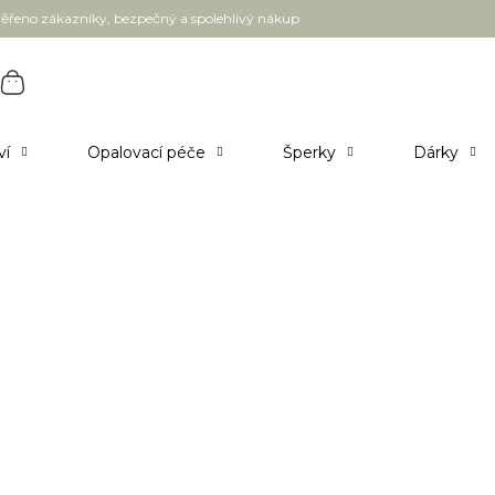
ěřeno zákazníky, bezpečný a spolehlivý nákup
ví
Opalovací péče
Šperky
Dárky
 ml