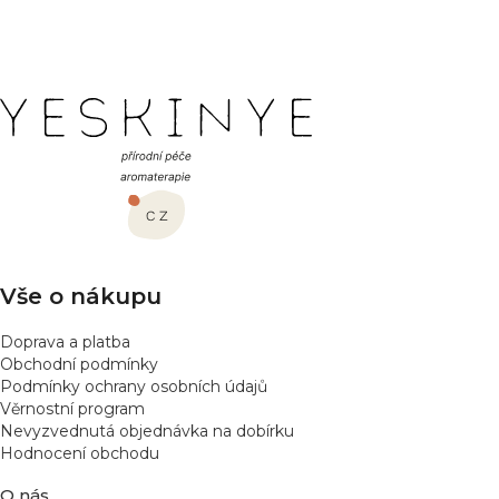
h
Zatím jsem ještě nezkousela, ale určitě bude bozi jako
ostatní, které mám, což je zklidnění a uvolnění.
o
d
n
Z
o
á
c
e
p
n
a
í
t
í
Vše o nákupu
Doprava a platba
Obchodní podmínky
Podmínky ochrany osobních údajů
Věrnostní program
Nevyzvednutá objednávka na dobírku
Hodnocení obchodu
O nás