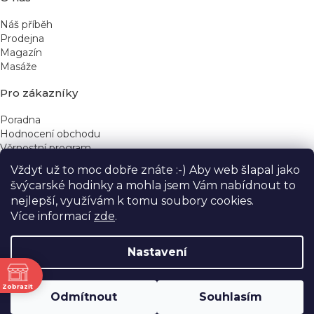
Náš příběh
Prodejna
Magazín
Masáže
Pro zákazníky
Poradna
Hodnocení obchodu
Věrnostní program
Vždyť už to moc dobře znáte :-) Aby web šlapal jako
Rychlé kontakty
švýcarské hodinky a mohla jsem Vám nabídnout to
nejlepší, využívám k tomu soubory cookies.
obchod@yeskinye.cz
+420 721 564 754
Více informací
zde
.
Nastavení
ně
Vytvořil Shoptet
Zobrazit
Odmítnout
Souhlasím
Copyright 2026
Yeskinye
. Všechna práva vyhrazena.
Upravit nastavení cookies