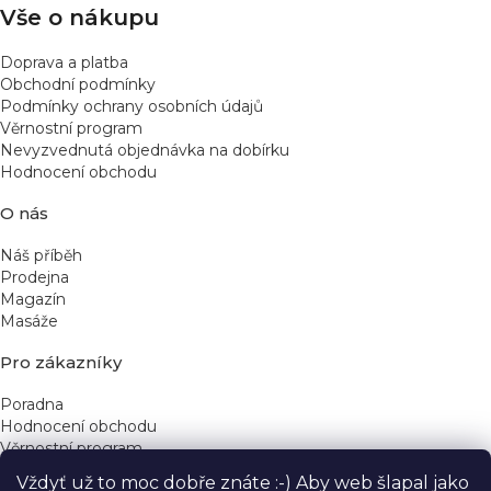
Vše o nákupu
Doprava a platba
Obchodní podmínky
Podmínky ochrany osobních údajů
Věrnostní program
Nevyzvednutá objednávka na dobírku
Hodnocení obchodu
O nás
Náš příběh
Prodejna
Magazín
Masáže
Pro zákazníky
Poradna
Hodnocení obchodu
Věrnostní program
Vždyť už to moc dobře znáte :-) Aby web šlapal jako
Rychlé kontakty