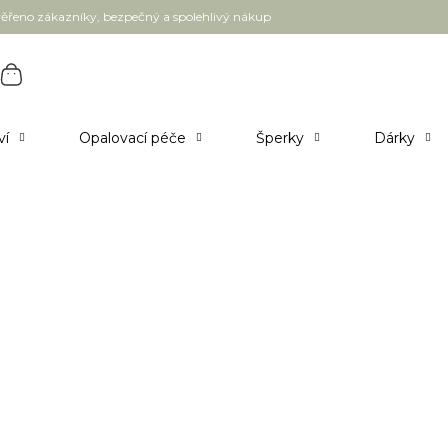
ěřeno zákazníky, bezpečný a spolehlivý nákup
ví
Opalovací péče
Šperky
Dárky