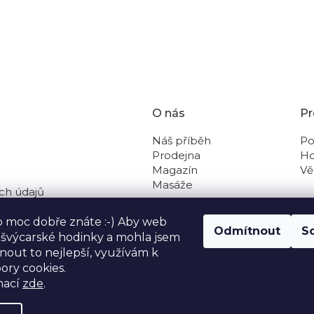
O nás
Pr
Náš příběh
Po
Prodejna
Ho
Magazín
Vě
Masáže
ch údajů
 na dobírku
o moc dobře znáte :-) Aby web
Odmítnout
S
o švýcarské hodinky a mohla jsem
out to nejlepší, využívám k
ory cookies.
mací
zde
.