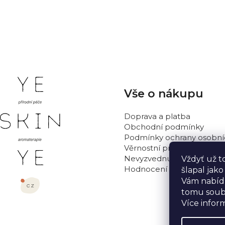
PŘIDAT HODNOCENÍ
Z
Vše o nákupu
á
p
Doprava a platba
a
Obchodní podmínky
t
Podmínky ochrany osobní
Věrnostní program
í
Nevyzvednutá objednávka
Vždyť už t
Hodnocení obchodu
šlapal jak
Vám nabídn
tomu soub
Více infor