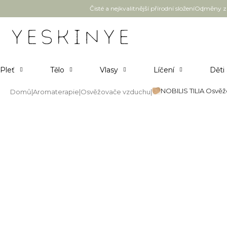
Přejít
Čisté a nejkvalitnější přírodní složení
Odměny za
na
obsah
Pleť
Tělo
Vlasy
Líčení
Děti
NOBILIS TILIA Osvě
Domů
Aromaterapie
Osvěžovače vzduchu
NOBILIS TILIA Osvěžovač vzdu
Průměrné
Neohodnoceno
Podrobnosti hodnocení
hodnocení
produktu
je
0,0
z
5
hvězdiček.