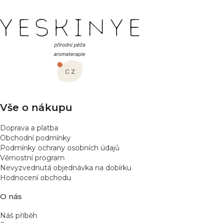
í
Z
á
p
a
t
í
Vše o nákupu
Doprava a platba
Obchodní podmínky
Podmínky ochrany osobních údajů
Věrnostní program
Nevyzvednutá objednávka na dobírku
Hodnocení obchodu
O nás
Náš příběh