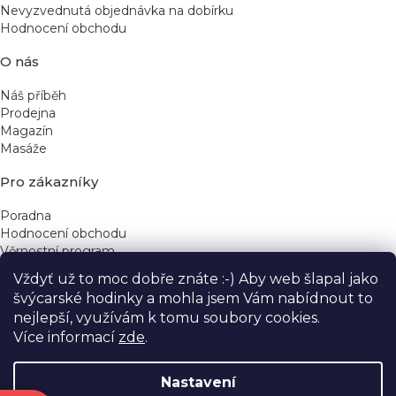
Nevyzvednutá objednávka na dobírku
Hodnocení obchodu
O nás
Náš příběh
Prodejna
Magazín
Masáže
Pro zákazníky
Poradna
Hodnocení obchodu
Věrnostní program
Vždyť už to moc dobře znáte :-) Aby web šlapal jako
Rychlé kontakty
švýcarské hodinky a mohla jsem Vám nabídnout to
nejlepší, využívám k tomu soubory cookies.
obchod@yeskinye.cz
+420 721 564 754
Více informací
zde
.
Nastavení