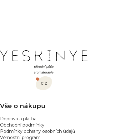
Buďte první, kdo napíše příspěvek k této položce.
PŘIDAT HODNOCENÍ
Z
á
p
a
t
í
Vše o nákupu
Doprava a platba
Obchodní podmínky
Podmínky ochrany osobních údajů
Věrnostní program