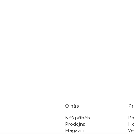
iv podle potřeby. Vhodné pro děti od 9. týdne věku.
, Anthemis Nobilis Flower Oil, Limonene*, Linalool* (* z
O nás
Pr
Náš příběh
Po
Prodejna
Ho
Magazín
Vě