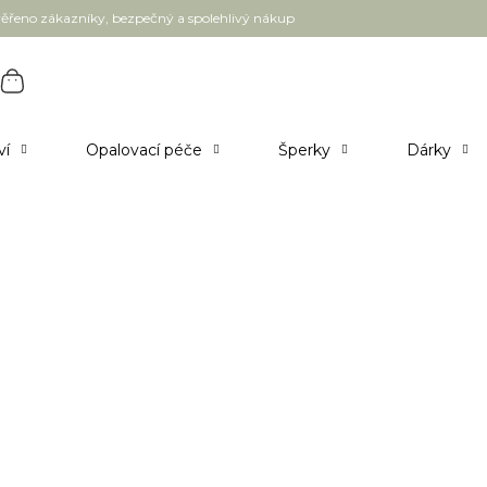
ěřeno zákazníky, bezpečný a spolehlivý nákup
ví
Opalovací péče
Šperky
Dárky
tele - dodání 3-5 pracovních dnů