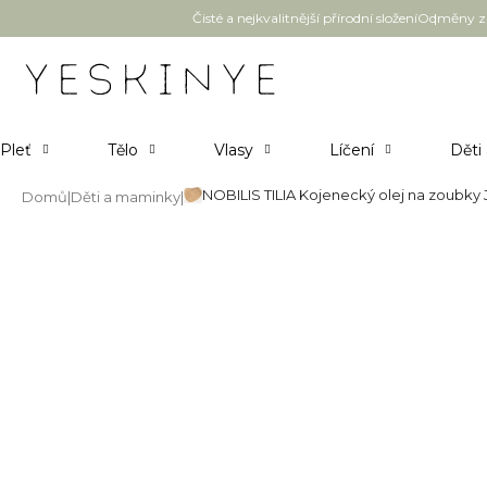
Přejít
Čisté a nejkvalitnější přírodní složení
Odměny za
na
obsah
Pleť
Tělo
Vlasy
Líčení
Děti
NOBILIS TILIA Kojenecký olej na zoubky
Domů
Děti a maminky
NOBILIS TILIA Kojenecký olej 
Průměrné
Neohodnoceno
Podrobnosti hodnocení
hodnocení
produktu
je
0,0
z
5
hvězdiček.