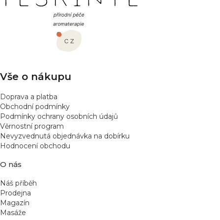
á
p
a
t
í
Vše o nákupu
Doprava a platba
Obchodní podmínky
Podmínky ochrany osobních údajů
Věrnostní program
Nevyzvednutá objednávka na dobírku
Hodnocení obchodu
O nás
Náš příběh
Prodejna
Magazín
Masáže