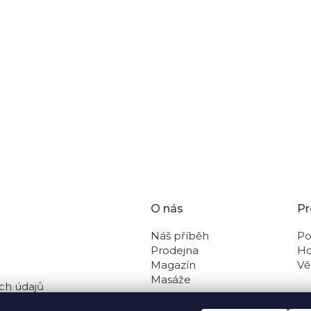
m a originální lampičkou nejen doma v pokojíčku. Hodí se
olek o velikosti do 50 m2.
O nás
Pr
Náš příběh
Po
Prodejna
Ho
Magazín
Vě
Masáže
ch údajů