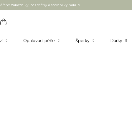
ěřeno zákazníky, bezpečný a spolehlivý nákup
ví
Opalovací péče
Šperky
Dárky
1 ks