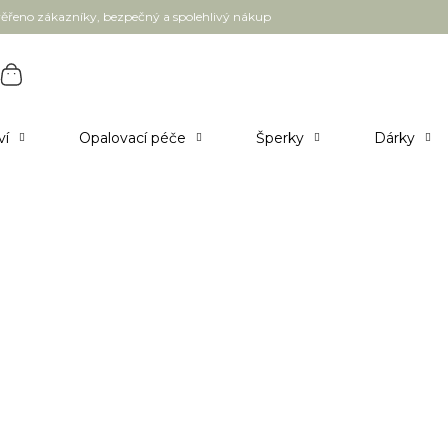
ěřeno zákazníky, bezpečný a spolehlivý nákup
ví
Opalovací péče
Šperky
Dárky