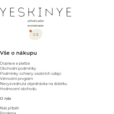
Z
á
p
a
t
í
Vše o nákupu
Doprava a platba
Obchodní podmínky
Podmínky ochrany osobních údajů
Věrnostní program
Nevyzvednutá objednávka na dobírku
Hodnocení obchodu
O nás
Náš příběh
Prodejna