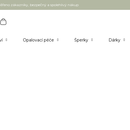
ěřeno zákazníky, bezpečný a spolehlivý nákup
ví
Opalovací péče
Šperky
Dárky
ule 550 g