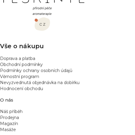
á
p
a
t
í
Vše o nákupu
Doprava a platba
Obchodní podmínky
Podmínky ochrany osobních údajů
Věrnostní program
Nevyzvednutá objednávka na dobírku
Hodnocení obchodu
O nás
Náš příběh
Prodejna
Magazín
Masáže