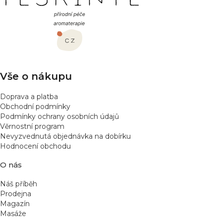
á
p
a
t
í
Vše o nákupu
Doprava a platba
Obchodní podmínky
Podmínky ochrany osobních údajů
Věrnostní program
Nevyzvednutá objednávka na dobírku
Hodnocení obchodu
O nás
Náš příběh
Prodejna
Magazín
Masáže