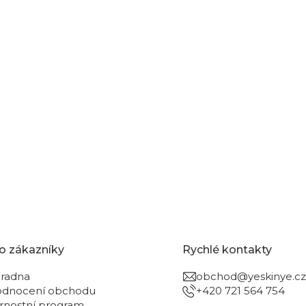
o zákazníky
Rychlé kontakty
radna
obchod@yeskinye.cz
dnocení obchodu
+420 721 564 754
rnostní program