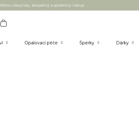
ěřeno zákazníky, bezpečný a spolehlivý nákup
ví
Opalovací péče
Šperky
Dárky