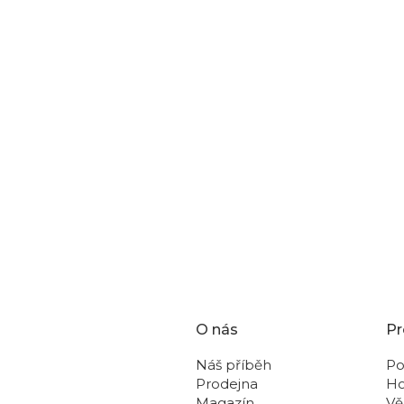
 narušit absorpční schopnosti a účinnost mikrovlákna ve
é nevystavujte přímému zdroji tepla při sušení. Ošetřujte
ili její delší trvanlivost.
O nás
Pr
Náš příběh
Po
Prodejna
Ho
Magazín
Vě