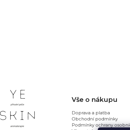
ovoci.
Zdroje: http://www.szu.cz; http://bio-info.cz, https://www.na
PŘEDCHOZÍ ČLÁNEK
Z
Vše o nákupu
á
p
Doprava a platba
a
Obchodní podmínky
t
Podmínky ochrany osobní