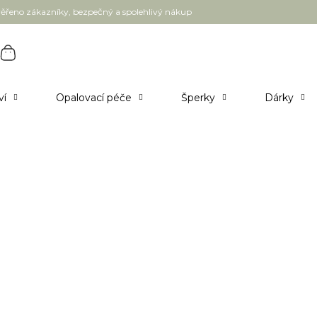
ěřeno zákazníky, bezpečný a spolehlivý nákup
ví
Opalovací péče
Šperky
Dárky