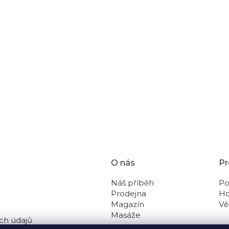
zeleno.cz.
DALŠÍ ČLÁNEK
O nás
Pr
Náš příběh
Po
Prodejna
Ho
Magazín
Vě
Masáže
ch údajů