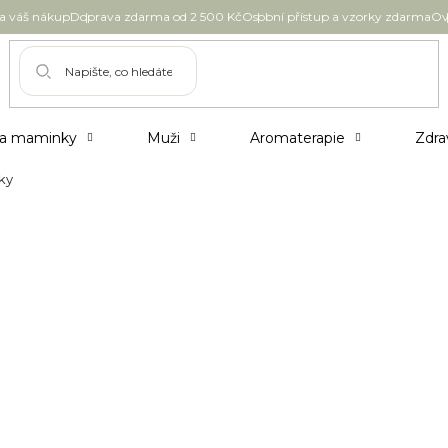
 váš nákup
Doprava zdarma od 2 500 Kč
Osobní přístup a vzorky zdarma
Ov
 a maminky
Muži
Aromaterapie
Zdra
ky
kosmetiky
hází denně do kontaktu s mnoha kosmetickými
mponu na vlasy nebo třeba tělového mléka.
se vyznačují vyšším rizikem výskytu alergické
fát sodný) a při dlouhodobějším používání nám
ol bolestmi hlavy, poškozením jater, ledvin
ka vyhýbá.