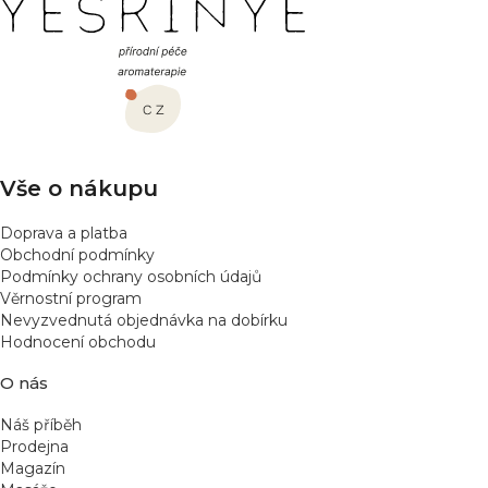
Z
á
p
a
t
í
Vše o nákupu
Doprava a platba
Obchodní podmínky
Podmínky ochrany osobních údajů
Věrnostní program
Nevyzvednutá objednávka na dobírku
Hodnocení obchodu
O nás
Náš příběh
Prodejna
Magazín