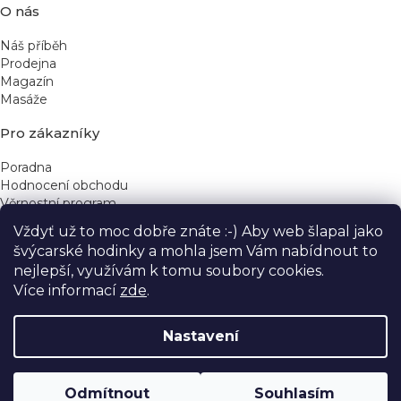
O nás
Náš příběh
Prodejna
Magazín
Masáže
Pro zákazníky
Poradna
Hodnocení obchodu
Věrnostní program
Vždyť už to moc dobře znáte :-) Aby web šlapal jako
Rychlé kontakty
švýcarské hodinky a mohla jsem Vám nabídnout to
nejlepší, využívám k tomu soubory cookies.
obchod@yeskinye.cz
+420 721 564 754
Více informací
zde
.
Nastavení
Vytvořil Shoptet
Odmítnout
Souhlasím
Copyright 2026
Yeskinye
. Všechna práva vyhrazena.