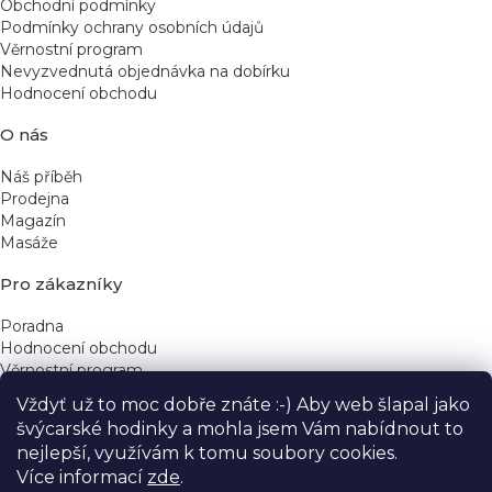
Obchodní podmínky
Podmínky ochrany osobních údajů
Věrnostní program
Nevyzvednutá objednávka na dobírku
Hodnocení obchodu
O nás
Náš příběh
Prodejna
Magazín
Masáže
Pro zákazníky
Poradna
Hodnocení obchodu
Věrnostní program
Vždyť už to moc dobře znáte :-) Aby web šlapal jako
Rychlé kontakty
švýcarské hodinky a mohla jsem Vám nabídnout to
nejlepší, využívám k tomu soubory cookies.
obchod@yeskinye.cz
+420 721 564 754
Více informací
zde
.