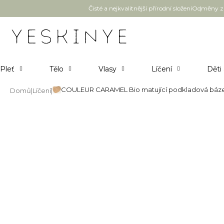
Přejít
Čisté a nejkvalitnější přírodní složení
Odměny za
na
obsah
Pleť
Tělo
Vlasy
Líčení
Děti
COULEUR CARAMEL Bio matující podkladová báze
Domů
Líčení
COULEUR CARAMEL Bio matujíc
Průměrné
Neohodnoceno
Podrobnosti hodnocení
hodnocení
produktu
je
0,0
z
5
hvězdiček.