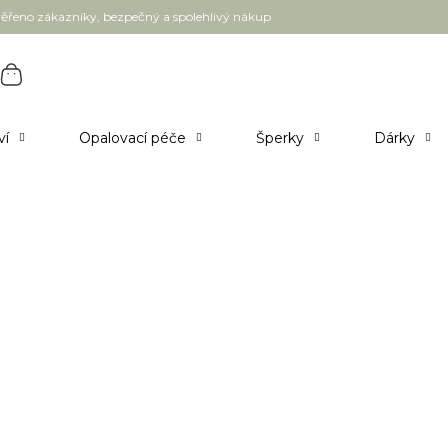
ěřeno zákazníky, bezpečný a spolehlivý nákup
ví
Opalovací péče
Šperky
Dárky
tele - dodání 3-5 pracovních dnů