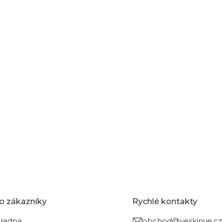
o zákazníky
Rychlé kontakty
radna
obchod@yeskinye.cz