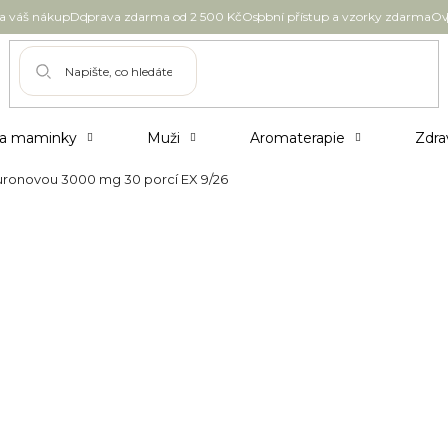
 váš nákup
Doprava zdarma od 2 500 Kč
Osobní přístup a vzorky zdarma
Ov
 a maminky
Muži
Aromaterapie
Zdra
ronovou 3000 mg 30 porcí EX 9/26
linou hyaluronovou 3000 mg 3
695 Kč
–14 %
595 Kč
Měrná
Skladem
cena:
Možnosti doručení