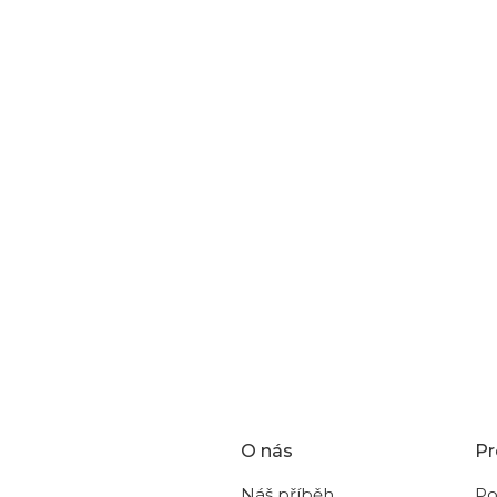
ost vrácení do 30 dní od doručení – produkt nesmí být
O nás
Pr
Náš příběh
Po