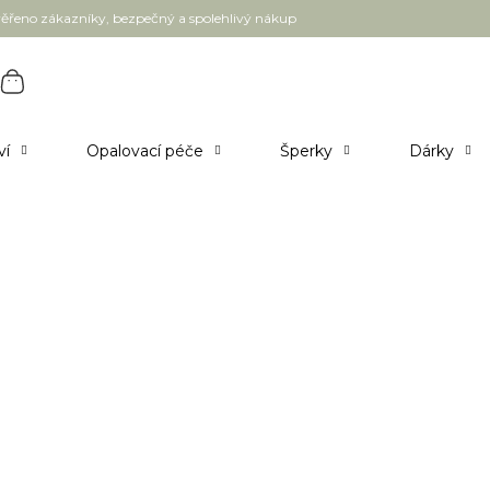
ěřeno zákazníky, bezpečný a spolehlivý nákup
ví
Opalovací péče
Šperky
Dárky
0 porcí EX 9/26