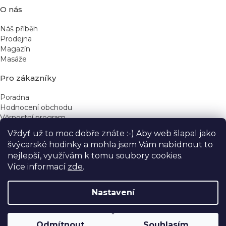
O nás
Náš příběh
Prodejna
Magazín
Masáže
Pro zákazníky
Poradna
Hodnocení obchodu
Věrnostní program
Vždyť už to moc dobře znáte :-) Aby web šlapal jako
Rychlé kontakty
švýcarské hodinky a mohla jsem Vám nabídnout to
nejlepší, využívám k tomu soubory cookies.
obchod@yeskinye.cz
+420 721 564 754
Více informací
zde
.
Nastavení
Vytvořil Shoptet
Odmítnout
Souhlasím
Copyright 2026
Yeskinye
. Všechna práva vyhrazena.