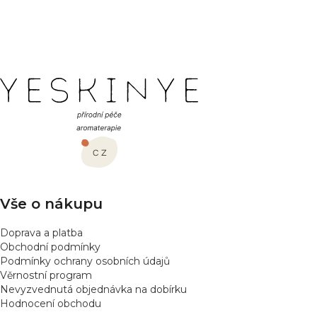
PŘIDAT HODNOCENÍ
Z
á
p
a
t
í
Vše o nákupu
Doprava a platba
Obchodní podmínky
Podmínky ochrany osobních údajů
Věrnostní program
Nevyzvednutá objednávka na dobírku
Hodnocení obchodu