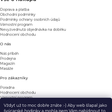
Doprava a platba
Obchodní podmínky
Podmínky ochrany osobních údajů
Věrnostní program
Nevyzvednutá objednávka na dobírku
Hodnocení obchodu
O nás
Náš příběh
Prodejna
Magazín
Masáže
Pro zákazníky
Poradna
Hodnocení obchodu
Věrnostní program
Vždyť už to moc dobře znáte :-) Aby web šlapal jako
Rychlé kontakty
švýcarské hodinky a mohla jsem Vám nabídnout to