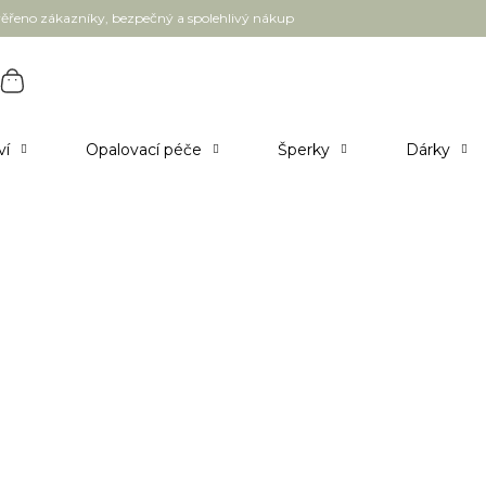
ěřeno zákazníky, bezpečný a spolehlivý nákup
ví
Opalovací péče
Šperky
Dárky