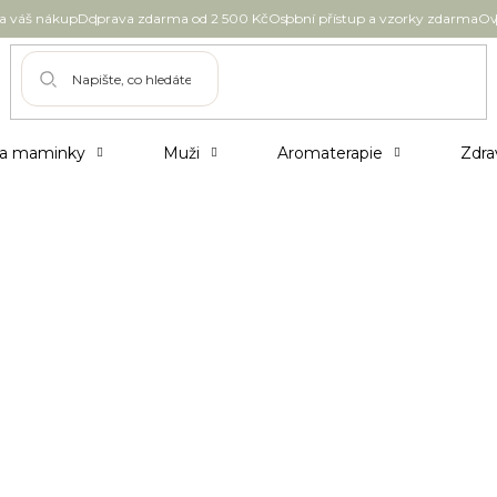
 váš nákup
Doprava zdarma od 2 500 Kč
Osobní přístup a vzorky zdarma
Ov
 a maminky
Muži
Aromaterapie
Zdra
dodenním životě
ění, emoční rovnováha i zvýšená empatie. To vše
rávě to je podstata mindfulness neboli
vat i v každodenním životě.