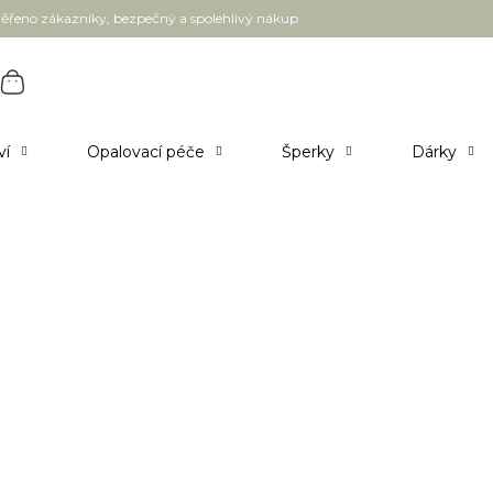
ěřeno zákazníky, bezpečný a spolehlivý nákup
ví
Opalovací péče
Šperky
Dárky