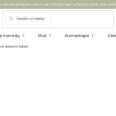
 váš nákup
Doprava zdarma od 2 500 Kč
Osobní přístup a vzorky zdarma
Ov
 a maminky
Muži
Aromaterapie
Zdra
é duševní zdraví
 den pečovat o své
íčkem, pohybem a každodenní hygienou, měli
hohygiena může přinést? A jak o své duševní