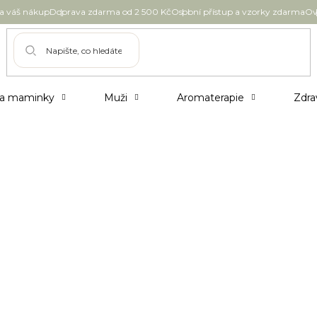
 váš nákup
Doprava zdarma od 2 500 Kč
Osobní přístup a vzorky zdarma
Ov
 a maminky
Muži
Aromaterapie
Zdra
i podpořit)
Přijde vám, že vaše pleť není v rovnováze? Za
bení dochází a jak ji vrátit zpátky do zdravého
ana naší pokožky