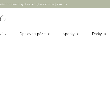
ěřeno zákazníky, bezpečný a spolehlivý nákup
ví
Opalovací péče
Šperky
Dárky