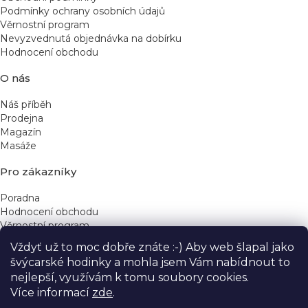
Podmínky ochrany osobních údajů
Věrnostní program
Nevyzvednutá objednávka na dobírku
Hodnocení obchodu
O nás
Náš příběh
Prodejna
Magazín
Masáže
Pro zákazníky
Poradna
Hodnocení obchodu
Věrnostní program
Vždyť už to moc dobře znáte :-) Aby web šlapal jako
Rychlé kontakty
švýcarské hodinky a mohla jsem Vám nabídnout to
nejlepší, využívám k tomu soubory cookies.
obchod@yeskinye.cz
+420 721 564 754
Více informací
zde
.