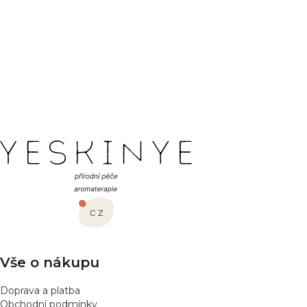
PŘEDCHOZÍ ČLÁNEK
DALŠÍ ČLÁNEK
Z
á
p
a
t
í
Vše o nákupu
Doprava a platba
Obchodní podmínky