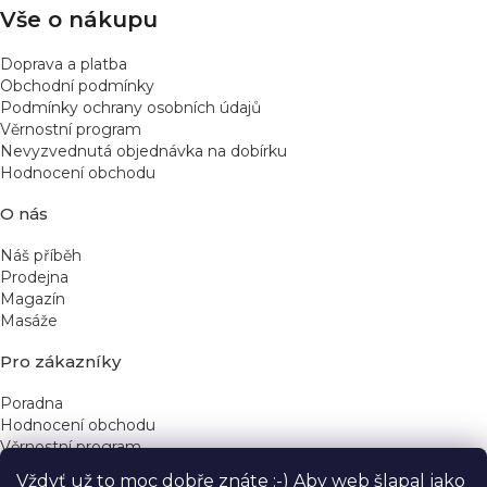
Vše o nákupu
Doprava a platba
Obchodní podmínky
Podmínky ochrany osobních údajů
Věrnostní program
Nevyzvednutá objednávka na dobírku
Hodnocení obchodu
O nás
Náš příběh
Prodejna
Magazín
Masáže
Pro zákazníky
Poradna
Hodnocení obchodu
Věrnostní program
Vždyť už to moc dobře znáte :-) Aby web šlapal jako