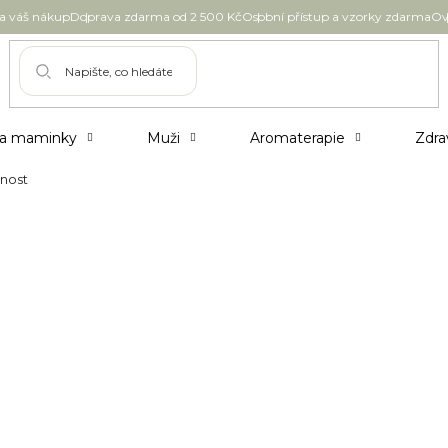
 váš nákup
Doprava zdarma od 2 500 Kč
Osobní přístup a vzorky zdarma
Ov
 a maminky
Muži
Aromaterapie
Zdra
nost
 zelenou budoucnost
z nás plánují své cíle a předsevzetí pro
aví, ale prospět jimi i životnímu prostředí?
 den pro zelenějš, udržitelnější budoucnost.