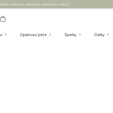
ěřeno zákazníky, bezpečný a spolehlivý nákup
ví
Opalovací péče
Šperky
Dárky