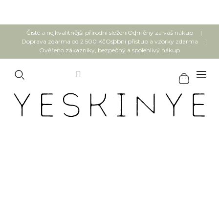
Přejít
na
obsah
Čisté a nejkvalitnější přírodní složení
Odměny za váš nákup
Doprava zdarma od 2 500 Kč
Osobní přístup a vzorky zdarma
Ověřeno zákazníky, bezpečný a spolehlivý nákup
6 pravidel, jak předejít bolesti
svalů (+ jak se jí zbavit)
2.7.2020
Slunečné dny lákají vyjít ven a pořádně si dát do těla. Jak si
sport užít se vším všudy, a přitom předejít bolestem z
namožených svalů?