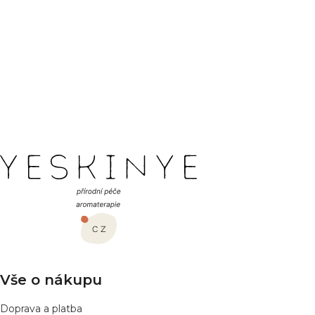
PŘEDCHOZÍ ČLÁNEK
DALŠÍ ČLÁNEK
Z
á
p
a
t
í
Vše o nákupu
Doprava a platba