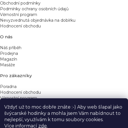
Obchodní podmínky
Podmínky ochrany osobních údajů
Věrnostní program
Nevyzvednutá objednávka na dobírku
Hodnocení obchodu
O nás
Náš příběh
Prodejna
Magazín
Masáže
Pro zákazníky
Poradna
Hodnocení obchodu
Věrnostní program
Vždyť už to moc dobře znáte :-) Aby web šlapal jako
Rychlé kontakty
švýcarské hodinky a mohla jsem Vám nabídnout to
nejlepší, využívám k tomu soubory cookies.
obchod@yeskinye.cz
+420 721 564 754
Více informací
zde
.