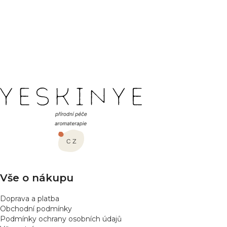
Hodnocení produktu
Detail
Detail
Buďte první, kdo napíše příspěvek k této položce.
PŘIDAT HODNOCENÍ
Z
á
p
a
t
í
Vše o nákupu
Doprava a platba
Obchodní podmínky
Podmínky ochrany osobních údajů