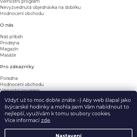
Věrnostní program
Nevyzvednutá objednávka na dobírku
Hodnocení obchodu
O nás
Náš příběh
Prodejna
Magazín
Masáže
Pro zákazníky
Poradna
Hodnocení obchodu
Věrnostní program
Vždyť už to moc dobře znáte :-) Aby web šlapal jako
Rychlé kontakty
švýcarské hodinky a mohla jsem Vám nabídnout to
nejlepší, využívám k tomu soubory cookies.
obchod@yeskinye.cz
+420 721 564 754
Více informací
zde
.
Nastavení