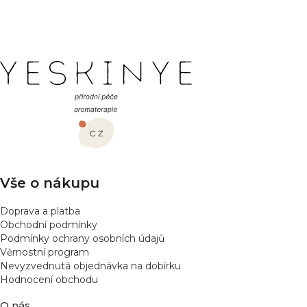
PŘIDAT HODNOCENÍ
Z
á
p
a
t
í
Vše o nákupu
Doprava a platba
Obchodní podmínky
Podmínky ochrany osobních údajů
Věrnostní program
Nevyzvednutá objednávka na dobírku
Hodnocení obchodu
O nás