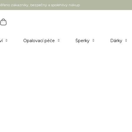
ěřeno zákazníky, bezpečný a spolehlivý nákup
ví
Opalovací péče
Šperky
Dárky